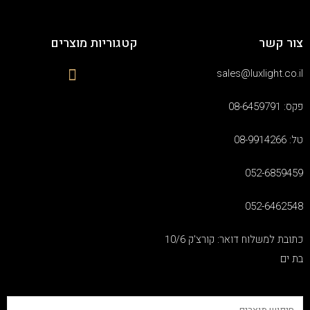
צור קשר
קטגוריות מוצרים
sales@luxlight.co.il
פקס: 08-6459791
טל: 08-9914266
052-6859459
052-6462548
כתובת למשלוח דואר: קורצ'ק 10/6
בת ים