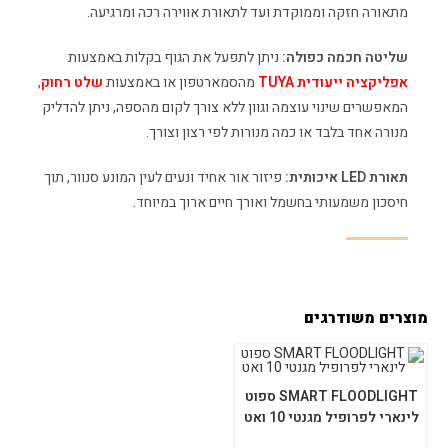
מתאורה חזקה וממוקדת ועד לתאורת אווירה רכה ומרגיעה.
שליטה חכמה כפולה:
ניתן לתפעל את הגוף בקלות באמצעות
אפליקציה ייעודית TUYA
מהסמארטפון או באמצעות
שלט רחוק
,
המאפשרים שינוי עוצמה וגוון ללא צורך לקום מהספה, ניתן להדליק
מנורה אחד בלבד או כמה מנורות לפי רצון וצורך.
תאורת LED איכותית:
פיזור אור אחיד ונעים לעין המונע סנוור, תוך
חיסכון משמעותי בחשמל ואורך חיים ארוך במיוחד.
מוצרים משודרגים
SMART FLOODLIGHT ספוט
לינארי לפרופיל מגנטי 10 ואט