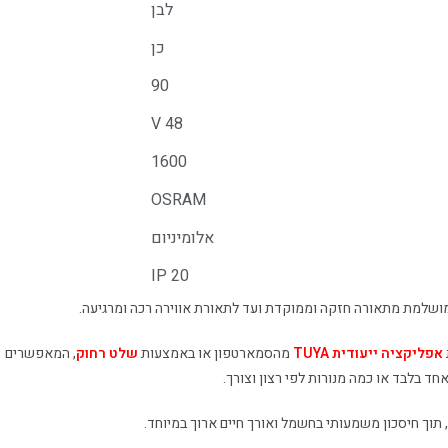
לבן
כן
90
48 V
1600
OSRAM
אלומיניום
IP 20
ושלמת מתאורה חזקה וממוקדת ועד לתאורת אווירה רכה ומרגיעה.
אפליקציה ייעודית TUYA
מהסמארטפון או באמצעות
שלט רחוק
, המאפשרים
חד בלבד או כמה מנורות לפי רצון וצורך.
, תוך חיסכון משמעותי בחשמל ואורך חיים ארוך במיוחד.