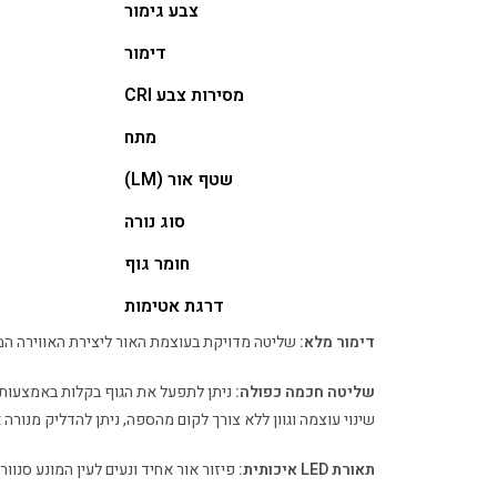
צבע גימור
דימור
מסירות צבע CRI
מתח
שטף אור (LM)
סוג נורה
חומר גוף
דרגת אטימות
דימור מלא:
שליטה מדויקת בעוצמת האור ליצירת האווירה המ
שליטה חכמה כפולה:
ניתן לתפעל את הגוף בקלות באמצעות
שינוי עוצמה וגוון ללא צורך לקום מהספה, ניתן להדליק מנורה א
תאורת LED איכותית:
פיזור אור אחיד ונעים לעין המונע סנוור