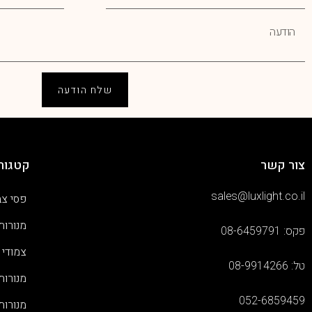
שלח הודעה
צור קשר
קטגורי
sales@luxlight.co.il
פסי צב
מנורות
פקס: 08-6459791
צמודי 
טל: 08-9914266
מנורות
052-6859459
מנורות