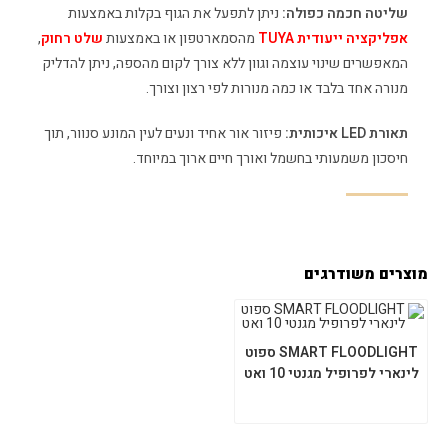
שליטה חכמה כפולה:
ניתן לתפעל את הגוף בקלות באמצעות
אפליקציה ייעודית TUYA
מהסמארטפון או באמצעות
שלט רחוק
,
המאפשרים שינוי עוצמה וגוון ללא צורך לקום מהספה, ניתן להדליק
מנורה אחד בלבד או כמה מנורות לפי רצון וצורך.
תאורת LED איכותית:
פיזור אור אחיד ונעים לעין המונע סנוור, תוך
חיסכון משמעותי בחשמל ואורך חיים ארוך במיוחד.
מוצרים משודרגים
SMART FLOODLIGHT ספוט
לינארי לפרופיל מגנטי 10 ואט