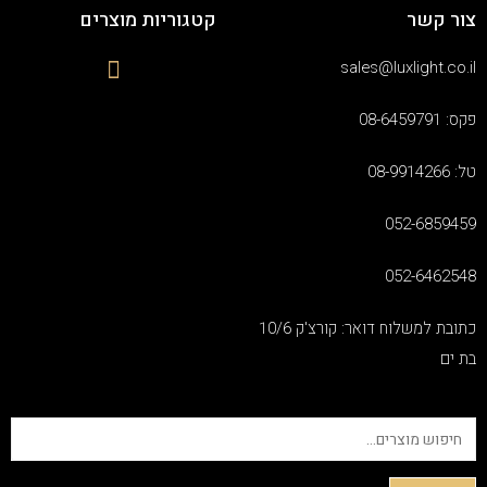
צור קשר
קטגוריות מוצרים
sales@luxlight.co.il
פקס: 08-6459791
טל: 08-9914266
052-6859459
052-6462548
כתובת למשלוח דואר: קורצ'ק 10/6
בת ים