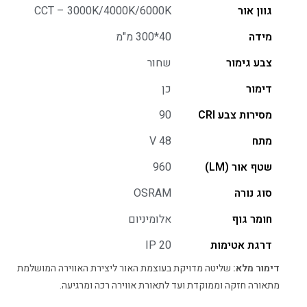
גוון אור
CCT – 3000K/4000K/6000K
מידה
40*300 מ"מ
צבע גימור
שחור
דימור
כן
מסירות צבע CRI
90
מתח
48 V
שטף אור (LM)
960
סוג נורה
OSRAM
חומר גוף
אלומיניום
דרגת אטימות
IP 20
דימור מלא:
שליטה מדויקת בעוצמת האור ליצירת האווירה המושלמת
מתאורה חזקה וממוקדת ועד לתאורת אווירה רכה ומרגיעה.