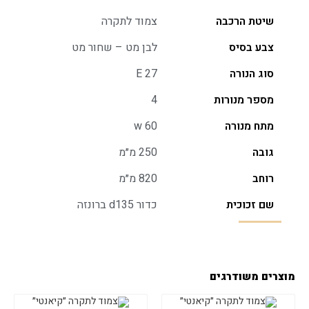
שיטת הרכבה
צמוד לתקרה
צבע בסיס
לבן מט – שחור מט
סוג הנורה
E 27
מספר מנורות
4
מתח מנורה
w 60
גובה
250 מ״מ
רוחב
820 מ״מ
שם זכוכית
כדור d135 ברונזה
מוצרים משודרגים