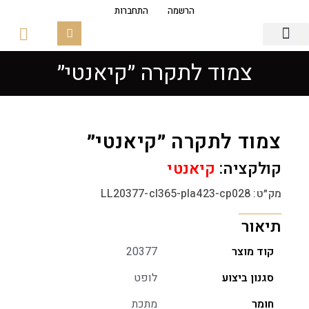
הרשמה
התחברות
צמוד לתקרה ״קיאנטי״
גופי תאורה
פסי צבירה מגנטים
זכוכיות ובסיסים
צמוד לתקרה ״קיאנטי״
קולקציה:
קיאנטי
מק״ט: LL20377-cl365-pla423-cp028
תיאור
קוד מוצר
20377
סגנון ביצוע
לופט
חומר
מתכת