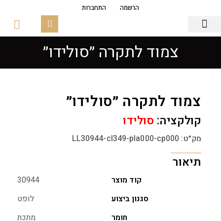
הרשמה
התחברות
צמוד לתקרה ״סולידו״
גופי תאורה
פסי צבירה מגנטים
זכוכיות ובסיסים
צמוד לתקרה ״סולידו״
קולקציה:
סולידו
מק״ט: LL30944-cl349-pla000-cp000
תיאור
קוד מוצר
30944
סגנון ביצוע
לופט
חומר
מתכת