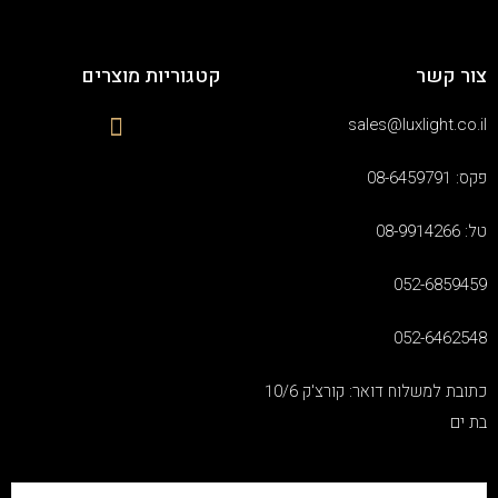
צור קשר
קטגוריות מוצרים
sales@luxlight.co.il
פקס: 08-6459791
טל: 08-9914266
052-6859459
052-6462548
כתובת למשלוח דואר: קורצ'ק 10/6
בת ים