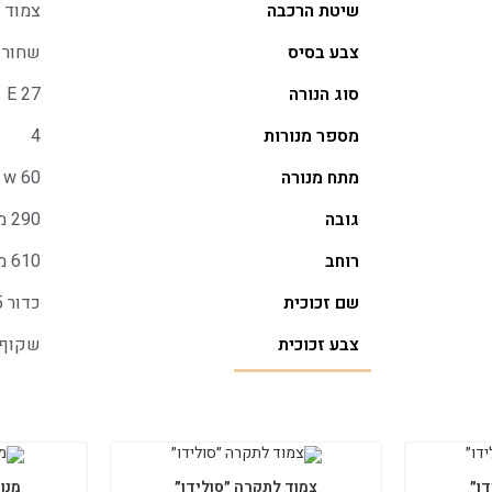
שיטת הרכבה
צמוד 
צבע בסיס
שחור 
סוג הנורה
E 27
מספר מנורות
4
מתח מנורה
w 60
גובה
290 מ״מ
רוחב
610 מ״מ
שם זכוכית
כדור d135 ברונזה
צבע זכוכית
שקוף
ו״
צמוד לתקרה ״סולידו״
מנור