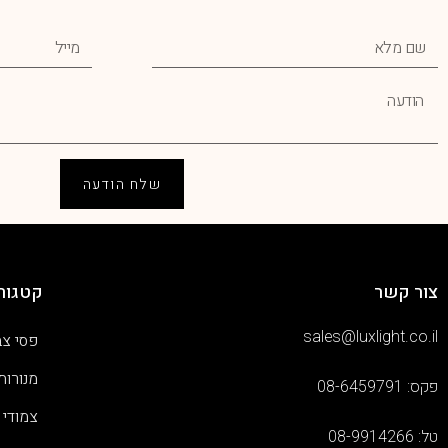
שלח הודעה
צור קשר
קטגורי
sales@luxlight.co.il
פסי צב
מנורות
פקס: 08-6459791
צמודי 
טל: 08-9914266