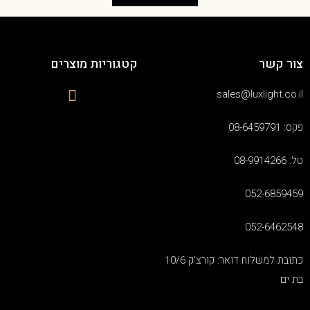
צור קשר
קטגוריות מוצרים
sales@luxlight.co.il
פקס: 08-6459791
טל: 08-9914266
052-6859459
052-6462548
כתובת למשלוח דואר: קורצ'ק 10/6
בת ים