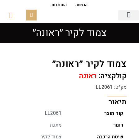
הרשמה
התחברות
צמוד לקיר ״ראונה״
גופי תאורה
פסי צבירה מגנטים
זכוכיות ובסיסים
צמוד לקיר ״ראונה״
קולקציה:
ראונה
מק״ט: LL2061
תיאור
קוד מוצר
LL2061
חומר
מתכת
שיטת הרכבה
צמוד לקיר