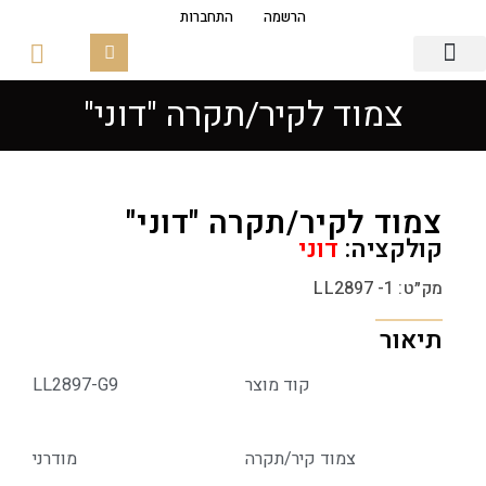
הרשמה
התחברות
צמוד לקיר/תקרה "דוני"
גופי תאורה
פסי צבירה מגנטים
זכוכיות ובסיסים
צמוד לקיר/תקרה "דוני"
קולקציה:
דוני
מק״ט: LL2897 -1
תיאור
קוד מוצר
LL2897-G9
צמוד קיר/תקרה
מודרני