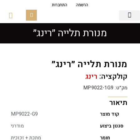
הרשמה
התחברות
מנורת תלייה ״רינג״
גופי תאורה
פסי צבירה מגנטים
זכוכיות ובסיסים
מנורת תלייה ״רינג״
קולקציה:
רינג
מק״ט: MP9022-1G9
תיאור
קוד מוצר
MP9022-G9
סגנון ביצוע
מודרני
חומר
מתכת + זכוכית