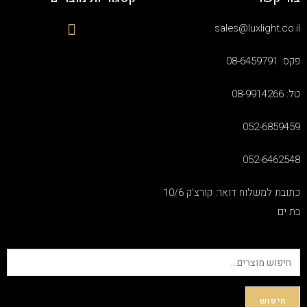
sales@luxlight.co.il
פקס: 08-6459791
טל: 08-9914266
052-6859459
052-6462548
כתובת למשלוח דואר: קורצ'ק 10/6
בת ים
חיפוש