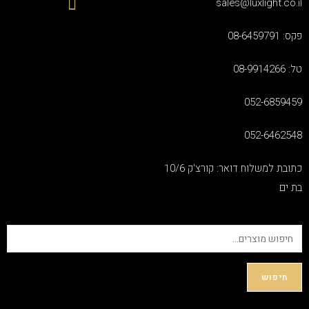
sales@luxlight.co.il
פקס: 08-6459791
טל: 08-9914266
052-6859459
052-6462548
כתובת למשלוח דואר: קורצ'ק 10/6
בת ים
חיפוש