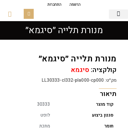
הרשמה
התחברות
מנורת תלייה ״סיגמא״
גופי תאורה
פסי צבירה מגנטים
זכוכיות ובסיסים
מנורת תלייה ״סיגמא״
קולקציה:
סיגמא
מק״ט: LL30333-cl332-pla000-cp000
תיאור
קוד מוצר
30333
סגנון ביצוע
לופט
חומר
מתכת