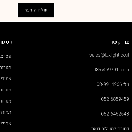
שלח הודעה
צור קשר
קטגורי
sales@luxlight.co.il
פסי צב
מנורות
פקס: 08-6459791
צמודי 
טל: 08-9914266
מנורות
052-6859459
מנורות
תאורת 
052-6462548
אהילי
כתובת למשלוח דואר: