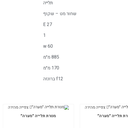
תלייה
שחור מט – שקוף
E 27
1
w 60
885 מ״מ
170 מ״מ
f12 ברונזה
צפייה מהירה
צפייה מהירה
רת תלייה ״מערה״
מנורת תלייה ״מערה״