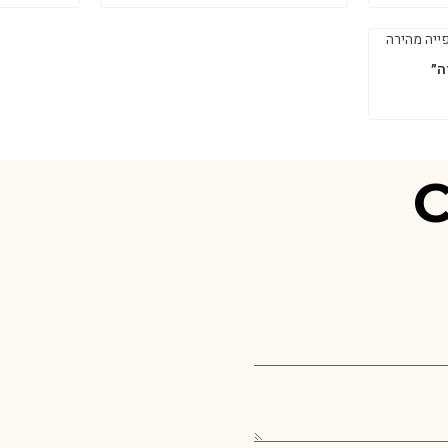
ייה מהירה
ה״
C