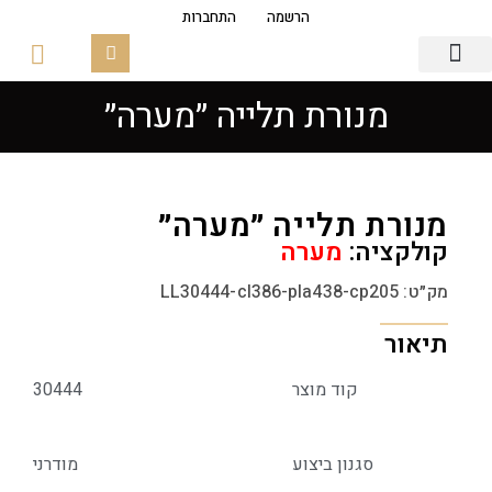
הרשמה
התחברות
מנורת תלייה ״מערה״
גופי תאורה
פסי צבירה מגנטים
זכוכיות ובסיסים
מנורת תלייה ״מערה״
קולקציה:
מערה
מק״ט: LL30444-cl386-pla438-cp205
תיאור
קוד מוצר
30444
סגנון ביצוע
מודרני