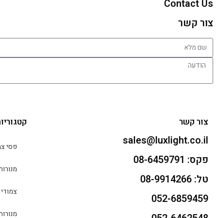
Contact Us
צור קשר
צור קשר
קטגוריו
sales@luxlight.co.il
פסי צב
פקס: 08-6459791
מנורות
טל: 08-9914266
צמודי 
052-6859459
מנורות