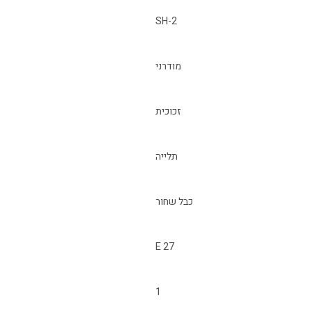
SH-2
מודרני
זכוכית
תלייה
כבל שחור
E 27
1