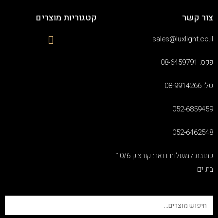
צור קשר
קטגוריות מוצרים
sales@luxlight.co.il
פקס: 08-6459791
טל: 08-9914266
052-6859459
052-6462548
כתובת למשלוח דואר: קורצ'ק 10/6
בת ים