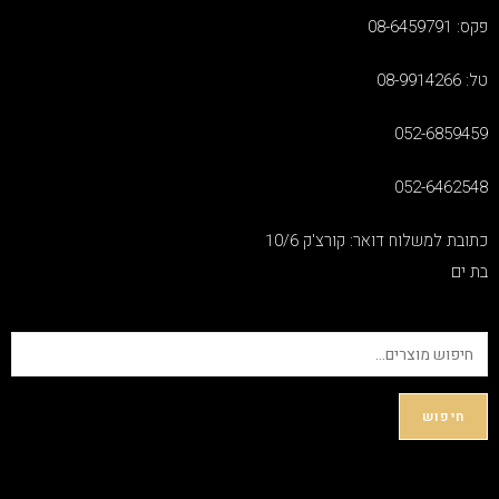
פקס: 08-6459791
טל: 08-9914266
052-6859459
052-6462548
כתובת למשלוח דואר: קורצ'ק 10/6
בת ים
חיפוש