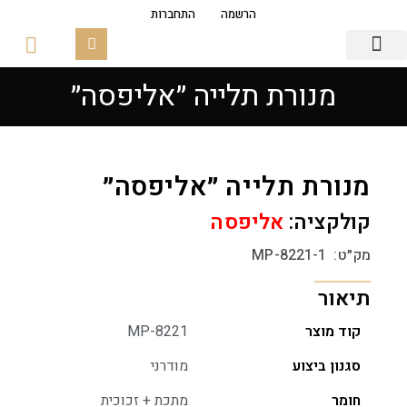
הרשמה
התחברות
מנורת תלייה ״אליפסה״
גופי תאורה
פסי צבירה מגנטים
זכוכיות ובסיסים
מנורת תלייה ״אליפסה״
קולקציה:
אליפסה
מק״ט: 1-MP-8221
תיאור
קוד מוצר
MP-8221
סגנון ביצוע
מודרני
חומר
מתכת + זכוכית