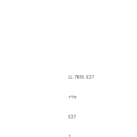
LL-7835 -E27
פליז
E27
1