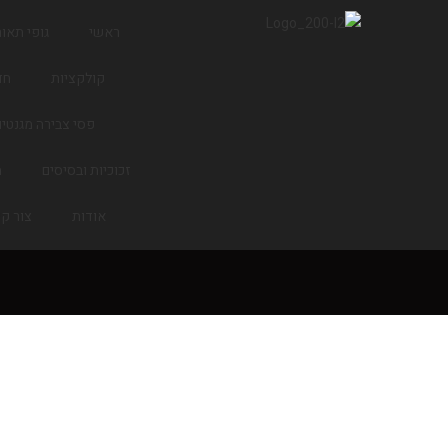
ראשי
גופי תאו
קולקציות
חד
פסי צבירה מגנטים
זכוכיות ובסיסים
מ
אודות
צור ק