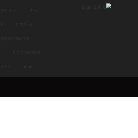
ראשי
גופי תאו
קולקציות
חד
פסי צבירה מגנטים
זכוכיות ובסיסים
מ
אודות
צור ק