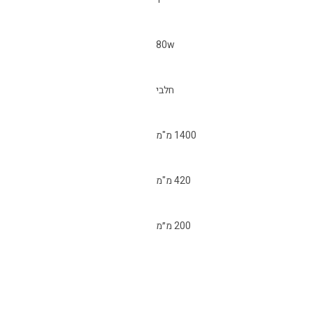
80w
חלבי
1400 מ"מ
420 מ"מ
200 מ״מ