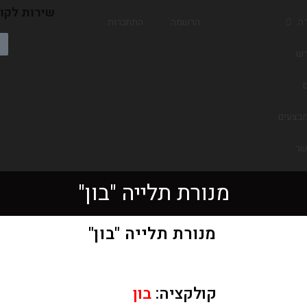
שירות לקוח
רה
הרשמה
התחברות
ש
בצעים
שר
מנורת תלייה "בון"
מנורת תלייה "בון"
קולקציה:
בון