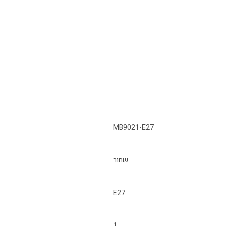
MB9021-E27
שחור
E27
1