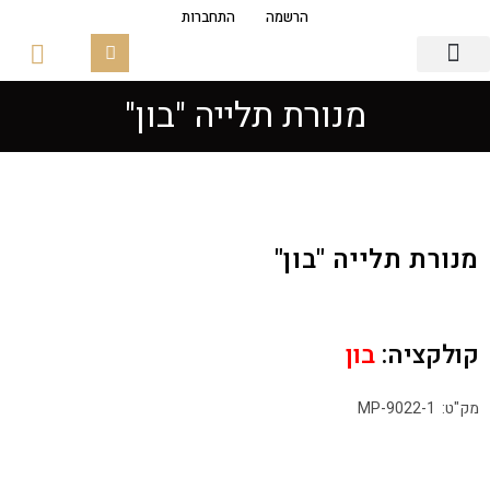
הרשמה
התחברות
מנורת תלייה "בון"
גופי תאורה
פסי צבירה מגנטים
זכוכיות ובסיסים
מנורת תלייה "בון"
קולקציה:
בון
מק"ט: MP-9022-1