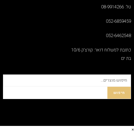
טל: 08-9914266
052-6859459
052-6462548
כתובת למשלוח דואר: קורצ'ק 10/6
בת ים
חיפוש
×