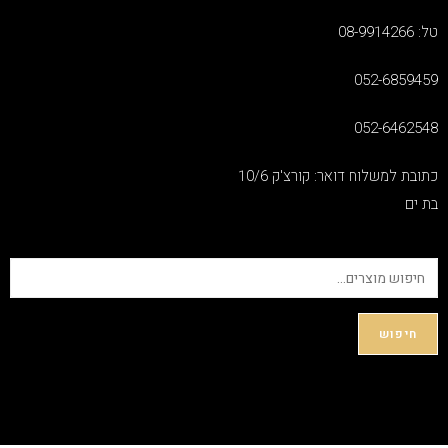
טל: 08-9914266
052-6859459
052-6462548
כתובת למשלוח דואר: קורצ'ק 10/6
בת ים
חיפוש