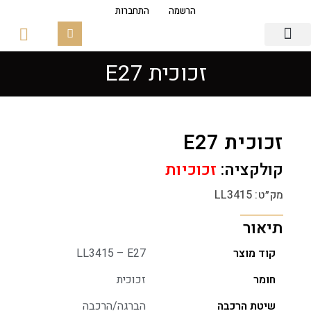
הרשמה
התחברות
זכוכית E27
גופי תאורה
פסי צבירה מגנטים
זכוכיות ובסיסים
זכוכית E27
קולקציה:
זכוכיות
מק״ט: LL3415
תיאור
קוד מוצר
LL3415 – E27
חומר
זכוכית
שיטת הרכבה
הברגה/הרכבה