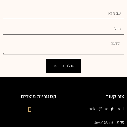
שלח הודעה
צור קשר
קטגוריות מוצרים
sales@luxlight.co.il
פקס: 08-6459791