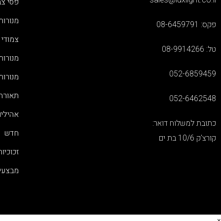
sales@luxlight.co.il
פסי צב
מנורות
פקס: 08-6459791
צמודי 
טל: 08-9914266
מנורות
052-6859459
מנורות
תאורת 
052-6462548
אהילי
כתובת למשלוח דואר:
חדש
קורצ'ק 10/6 בת ים
זכוכיות
מבצעי
×