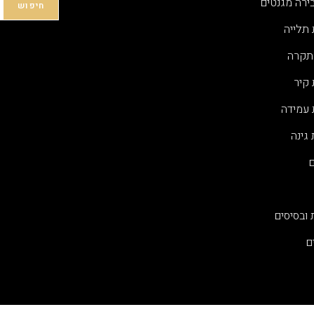
ירה מגנטים
חיפוש
 תלייה
תקרה
 קיר
 עמידה
גינה
ם
 ובסיסים
ם