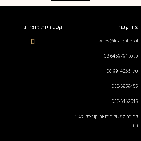
צור קשר
קטגוריות מוצרים
sales@luxlight.co.il
פקס: 08-6459791
טל: 08-9914266
052-6859459
052-6462548
כתובת למשלוח דואר: קורצ'ק 10/6
בת ים