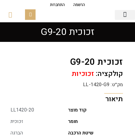
הרשמה
התחברות
זכוכית G9-20
גופי תאורה
פסי צבירה מגנטים
זכוכיות ובסיסים
זכוכית G9-20
קולקציה:
זכוכיות
מק״ט: LL-1420-G9
תיאור
קוד מוצר
LL1420-20
חומר
זכוכית
שיטת הרכבה
הברגה