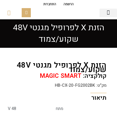
הרשמה
התחברות
הזנת X לפרופיל מגנטי 48V
גופי תאורה
פסי צבירה מגנטים
זכוכיות ובסיסים
שקוע/צמוד
הזנת X לפרופיל מגנטי 48V
שקוע/צמוד
קולקציה:
MAGIC SMART
מק"ט: HB-CX-20-FG2002BK
תיאור
מתח
48 V