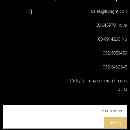
sales@luxlight.co.il
פקס: 08-6459791
טל: 08-9914266
052-6859459
052-6462548
כתובת למשלוח דואר: קורצ'ק 10/6
בת ים
חיפוש