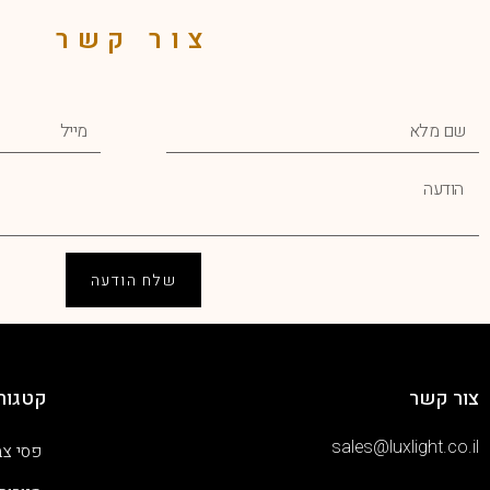
צור קשר
שלח הודעה
צור קשר
קטגורי
sales@luxlight.co.il
פסי צב