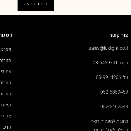
שלח הודעה
צור קשר
קטגורי
sales@luxlight.co.il
פסי צב
מנורות
פקס: 08-6459791
צמודי 
טל: 08-9914266
מנורות
052-6859459
מנורות
תאורת 
052-6462548
אהילי
כתובת למשלוח דואר:
חדש
קורצ'ק 10/6 בת ים