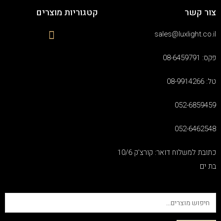
צור קשר
קטגוריות מוצרים
sales@luxlight.co.il
פקס: 08-6459791
טל: 08-9914266
052-6859459
052-6462548
כתובת למשלוח דואר: קורצ'ק 10/6
בת ים